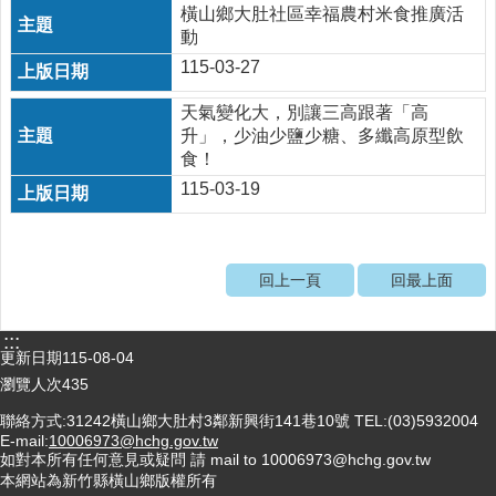
規
橫山鄉大肚社區幸福農村米食推廣活
查
動
詢
115-03-27
網
天氣變化大，別讓三高跟著「高
站
升」，少油少鹽少糖、多纖高原型飲
連
食！
結
115-03-19
相
關
連
回上一頁
回最上面
結
健
:::
康
更新日期
115-08-04
運
瀏覽人次
435
動
飲
聯絡方式:31242橫山鄉大肚村3鄰新興街141巷10號 TEL:(03)5932004
食
E-mail:
10006973@hchg.gov.tw
如對本所有任何意見或疑問 請 mail to 10006973@hchg.gov.tw
專
本網站為新竹縣橫山鄉版權所有
區