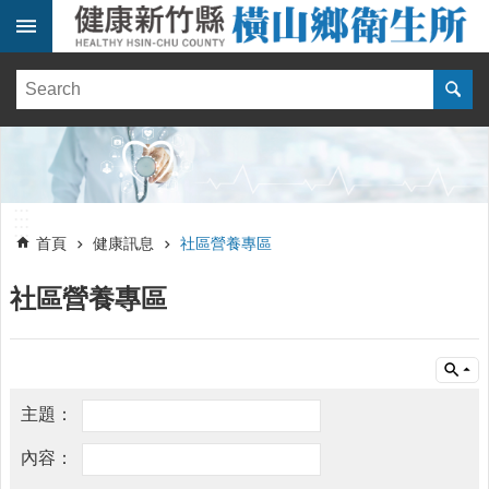
跳到主要內容區塊
:::
健
康
訊
息
單
:::
位
:::
簡
首頁
健康訊息
社區營養專區
介
社區營養專區
醫
療
資
源
線
上
報
名