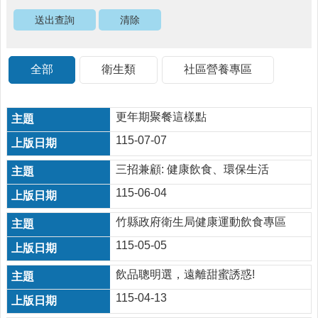
社
區
資
源
全部
衛生類
社區營養專區
門
診
更年期聚餐這樣點
時
間
115-07-07
表
三招兼顧: 健康飲食、環保生活
預
115-06-04
防
與
竹縣政府衛生局健康運動飲食專區
注
射
115-05-05
時
間
飲品聰明選，遠離甜蜜誘惑!
表
115-04-13
法