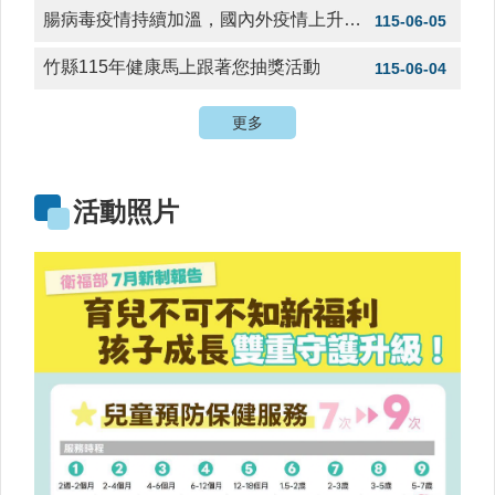
規
腸病毒疫情持續加溫，國內外疫情上升，出入境要注意!
115-06-05
查
詢
竹縣115年健康馬上跟著您抽獎活動
115-06-04
網
更多
站
連
結
活動照片
相
關
連
結
健
康
運
動
飲
食
專
區