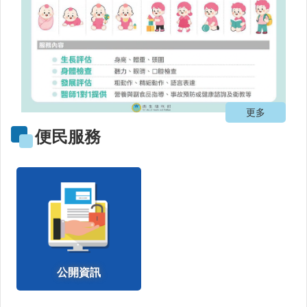
公
益
勸
募
條
例
第
更多
6
條
便民服務
第
1
項
定
期
公
開
徵
信
公開資訊
疫
苗