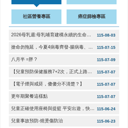
社
區
社區營養專區
癌症篩檢專區
資
源
2026母乳週:母乳哺育建構永續的生命起點：鞏固成功經驗
115-08-03
門
診
搶命勿拖延，今夏4病毒齊發-腸病毒、新冠病毒、日本腦炎病毒及登革熱
115-07-15
時
間
八月半 =胖 ?
115-07-09
表
【兒童預防保健服務7+2次，正式上路！】
115-07-07
預
防
【電子煙與戒菸，傻傻分不清楚？】
與
115-07-07
注
更年期聚餐這樣點
射
115-07-07
時
間
兒童正確使用座椅與提籃 平安出遊，快樂回家
115-06-24
表
兒童事故預防-燒燙傷防治
115-06-23
法