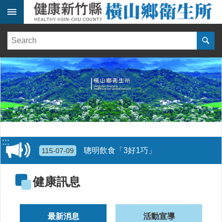
跳到主要內容區塊
:::
健
康
訊
息
單
位
簡
介
:::
醫
:::
療
聰明飲食「3好1巧」
115-07-09
資
源
健康訊息
線
上
報
最新消息
活動宣導
名